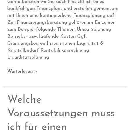
Gerne beraten wir Sie auch hinsichtlich eines
bankfähigen Finanzplans und erstellen gemeinsam
mit Ihnen eine kontinuierliche Finanzplanung auf.
Zur Finanzierungsberatung gehören im Einzelnen
zum Beispiel folgende Themen: Umsatzplanung
Betriebs- bzw. laufende Kosten Ggf.
Gründungskosten Investitionen Liquidität &
Kapitalbedarf Rentabilitätsrechnung
Liquiditätsplanung
Gibt
Weiterlesen »
es
auch
eine
Welche
Finanzberatung
zum
Voraussetzungen muss
MikroKredit?
ich für einen