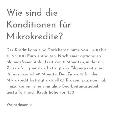
muss
ich
Wie sind die
für
einen
Konditionen für
Mikrokredit
von
Mikrokredite?
Erfolgspfad
erfüllen?
Der Kredit kann eine Darlehenssumme von 1.000 bis
zu 25.000 Euro enthalten. Nach einer optionalen
tilgungsfreien Anlaufzeit von 6 Monaten, in der nur
Zinsen fällig werden, beträgt der Tilgungszeitraum
12 bis maximal 48 Monate. Der Zinssatz für den
Mikrokredit beträgt aktuell 8,1 Prozent p.a. nominal.
Hinzu kommt eine einmalige Bearbeitungsgebühr
gestaffelt nach Kredithöhe von 150
Wie
Weiterlesen »
sind